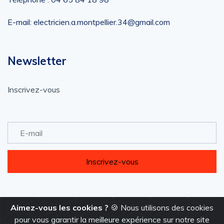
E-mail: electricien.a.montpellier.34@gmail.com
Newsletter
Inscrivez-vous
Inscrivez-vous
Aimez-vous les cookies ?
🍪 Nous utilisons des cookies
pour vous garantir la meilleure expérience sur notre site
Droits résérvés ©2022 |
Mira Digital Maroc
.