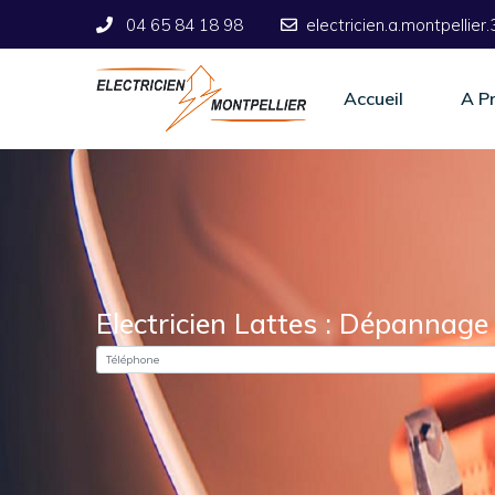
‎04 65 84 18 98
electricien.a.montpellie
Accueil
A P
Electricien Lattes : Dépannage 