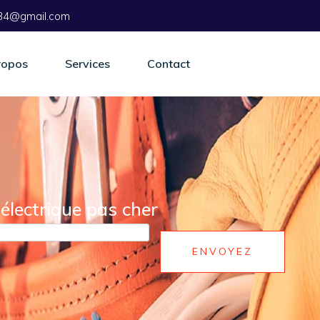
r.34@gmail.com
ropos
Services
Contact
électrique pas cher
ENVOYEZ