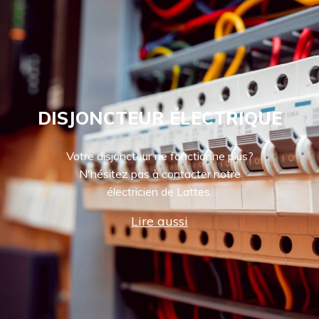
DISJONCTEUR ÉLECTRIQUE
Votre disjoncteur ne fonctionne plus?
N'hésitez pas à contacter notre
électricien de Lattes.
Lire aussi