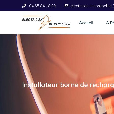
‎04 65 84 18 98
electricien.a.montpellie
Accueil
A P
Installateur borne de rechar