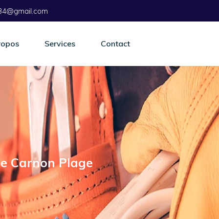
r.34@gmail.com
ropos
Services
Contact
ge Carnon Plage